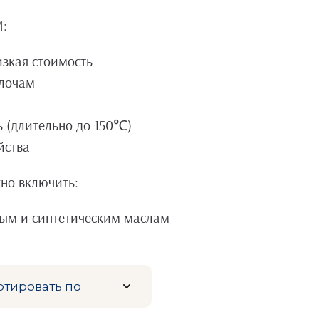
M:
изкая стоимость
елочам
ь (длительно до 150℃)
йства
но включить:
ным и синтетическим маслам
ртировать по