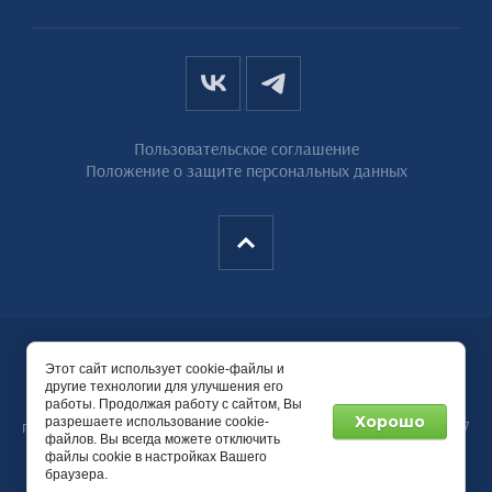
Пользовательское соглашение
Положение о защите персональных данных
Copyright © 2020 - 2026
Этот сайт использует cookie-файлы и
ООО «ОЗ РТИ-Подольск»
другие технологии для улучшения его
работы. Продолжая работу с сайтом, Вы
Информация, опубликованная на сайте не является
Хорошо
разрешаете использование cookie-
публичной офертой, определяемой положениями Статьи 437
файлов. Вы всегда можете отключить
ГК РФ
файлы cookie в настройках Вашего
браузера.
Мегагрупп.ру