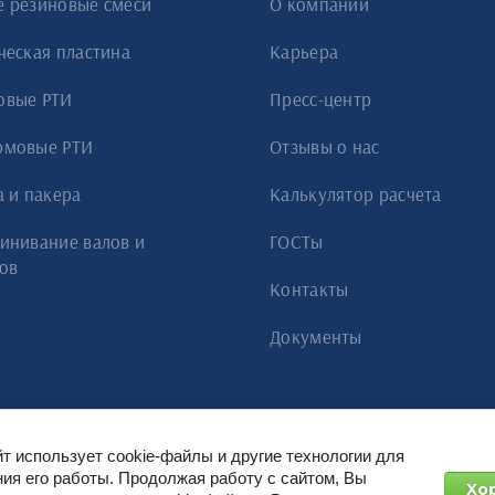
 резиновые смеси
О компании
ческая пластина
Карьера
овые РТИ
Пресс-центр
рмовые РТИ
Отзывы о нас
а и пакера
Калькулятор расчета
инивание валов и
ГОСТы
ов
Контакты
Документы
йт использует cookie-файлы и другие технологии для
ия его работы. Продолжая работу с сайтом, Вы
Хо