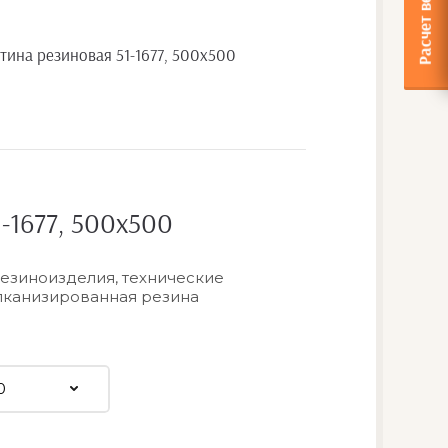
тина резиновая 51-1677, 500х500
-1677, 500х500
резиноизделия, технические
лканизированная резина