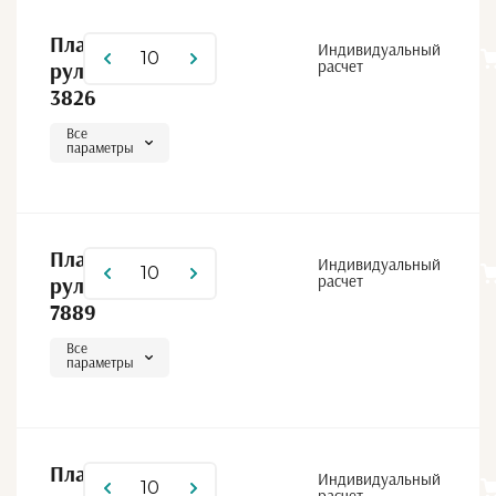
Пластина
Индивидуальный
расчет
рулонная
3826
Все
параметры
Пластина
Индивидуальный
расчет
рулонная
7889
Все
параметры
Пластина
Индивидуальный