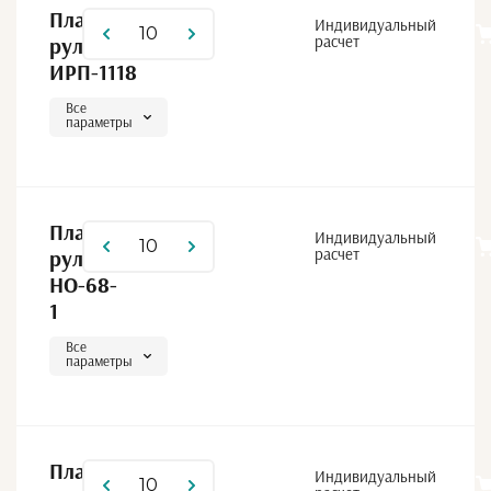
Пластина
Индивидуальный
расчет
рулонная
ИРП-1118
Все
параметры
Пластина
Индивидуальный
расчет
рулонная
НО-68-
1
Все
параметры
Пластина
Индивидуальный