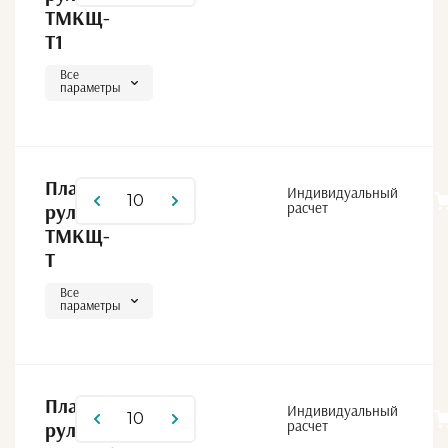
ТМКЩ-
Т1
Все
параметры
Пластина
Индивидуальный
расчет
рулонная
ТМКЩ-
Т
Все
параметры
Пластина
Индивидуальный
расчет
рулонная