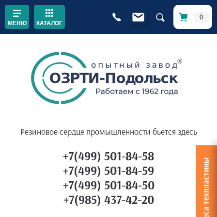
0
КАТАЛОГ
Резиновое сердце промышленности бьётся здесь
+7(499) 501-84-58
Расчет веса техпластины
+7(499) 501-84-59
+7(499) 501-84-50
+7(985) 437-42-20