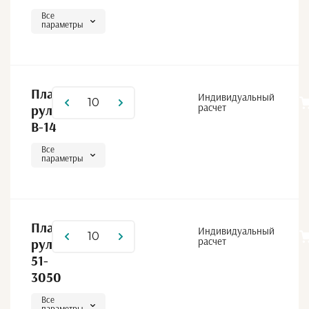
Все
параметры
Пластина
Индивидуальный
расчет
рулонная
В-14
Все
параметры
Пластина
Индивидуальный
расчет
рулонная
51-
3050
Все