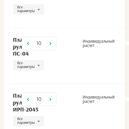
Все
параметры
Пластина
Индивидуальный
расчет
рулонная
ПС-04
Все
параметры
Пластина
Индивидуальный
расчет
рулонная
ИРП-2045
Все
параметры