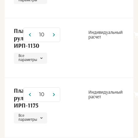
параметры
Пластина
Индивидуальный
расчет
рулонная
ИРП-1130
Все
параметры
Пластина
Индивидуальный
расчет
рулонная
ИРП-1175
Все
параметры