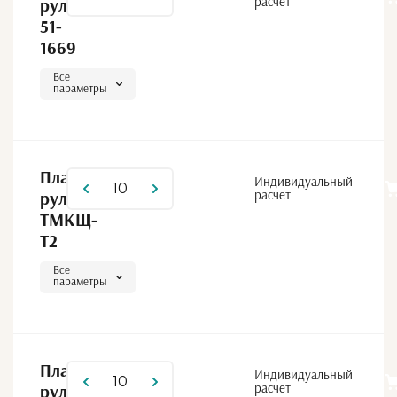
расчет
рулонная
51-
1669
Все
параметры
Пластина
Индивидуальный
расчет
рулонная
ТМКЩ-
Т2
Все
параметры
Пластина
Индивидуальный
расчет
рулонная