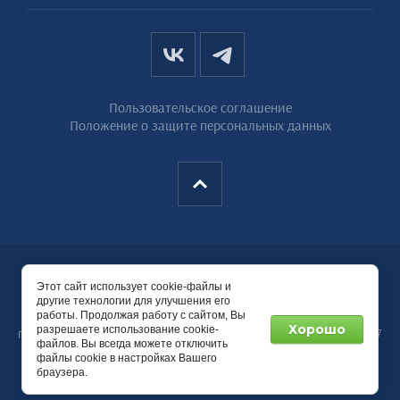
Пользовательское соглашение
Положение о защите персональных данных
Copyright © 2020 - 2026
Этот сайт использует cookie-файлы и
ООО «ОЗ РТИ-Подольск»
другие технологии для улучшения его
работы. Продолжая работу с сайтом, Вы
Информация, опубликованная на сайте не является
Хорошо
разрешаете использование cookie-
публичной офертой, определяемой положениями Статьи 437
файлов. Вы всегда можете отключить
ГК РФ
файлы cookie в настройках Вашего
браузера.
Мегагрупп.ру