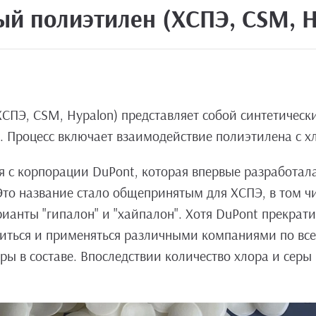
й полиэтилен (ХСПЭ, CSM, H
ПЭ, CSM, Hypalon) представляет собой синтетическ
 Процесс включает взаимодействие полиэтилена с х
 с корпорации DuPont, которая впервые разработала 
то название стало общепринятым для ХСПЭ, в том чи
ианты "гипалон" и "хайпалон". Хотя DuPont прекрати
иться и применяться различными компаниями по все
ры в составе. Впоследствии количество хлора и серы