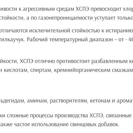
ивости к агрессивным средам ХСПЭ превосходит хлор
тойкости, а по газонепроницаемости уступает только
отличаются исключительной стойкостью к истиранию
тилкаучук. Рабочий температурный диапазон – от - 4
ойкости, ХСПЭ отлично противостоит разбавленным к
 кислотам, спиртам, кремнийорганическим смазкам
льдегидам, аминам, растворителям, кетонам и аром
ски сложные процессы производства ХСПЭ, связанны
также частое использование свинцовых добавок.